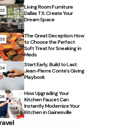
Living Room Furniture
02
Dallas TX: Create Your
Dream Space
The Great Deception: How
03
to Choose the Perfect
Soft Treat for Sneaking in
Meds
Start Early, Build to Last:
04
Jean-Pierre Conte’s Giving
Playbook
How Upgrading Your
05
Kitchen Faucet Can
Instantly Modernize Your
Kitchen in Gainesville
ravel