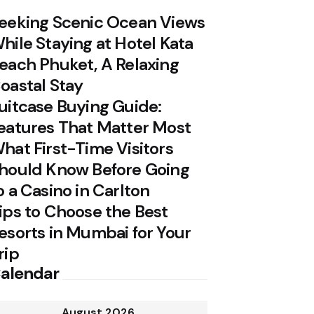
eeking Scenic Ocean Views
hile Staying at Hotel Kata
each Phuket, A Relaxing
oastal Stay
uitcase Buying Guide:
eatures That Matter Most
hat First-Time Visitors
hould Know Before Going
o a Casino in Carlton
ips to Choose the Best
esorts in Mumbai for Your
rip
alendar
August 2026