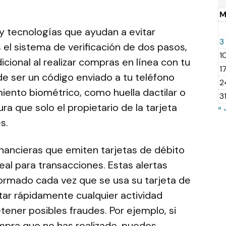
 y tecnologías que ayudan a evitar
3
s el sistema de verificación de dos pasos,
1
icional al realizar compras en línea con tu
1
de ser un código enviado a tu teléfono
2
iento biométrico, como huella dactilar o
3
ra que solo el propietario de la tarjeta
« 
es.
nancieras que emiten tarjetas de débito
eal para transacciones. Estas alertas
formado cada vez que se usa su tarjeta de
ctar rápidamente cualquier actividad
ener posibles fraudes. Por ejemplo, si
mpra que no has realizado, puedes