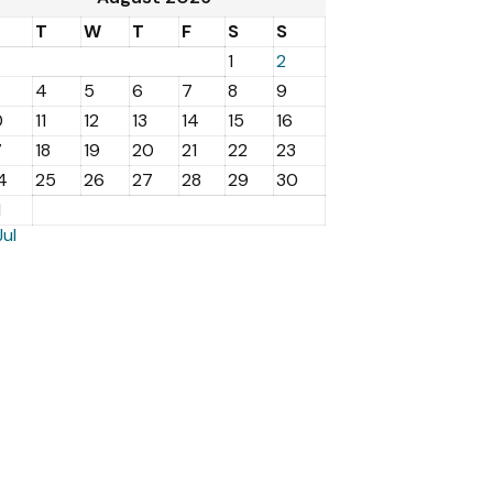
M
T
W
T
F
S
S
1
2
4
5
6
7
8
9
0
11
12
13
14
15
16
7
18
19
20
21
22
23
4
25
26
27
28
29
30
1
Jul