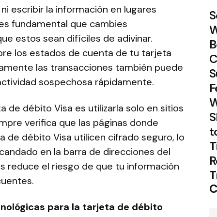
ni escribir la información en lugares
S
 es fundamental que cambies
W
ue estos sean difíciles de adivinar.
B
bre los estados de cuenta de tu tarjeta
C
icamente las transacciones también puede
S
r actividad sospechosa rápidamente.
F
W
 de débito Visa es utilizarla solo en sitios
S
mpre verifica que las páginas donde
t
a de débito Visa utilicen cifrado seguro, lo
T
n candado en la barra de direcciones del
R
s reduce el riesgo de que tu información
T
cuentes.
C
ológicas para la tarjeta de débito