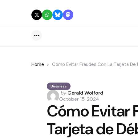
Menu
Home
Cómo Evitar Fraudes Con La Tarjeta De 
Business
Posted
by
Gerald Wolford
by
October 15, 2024
Cómo Evitar 
Tarjeta de Dé