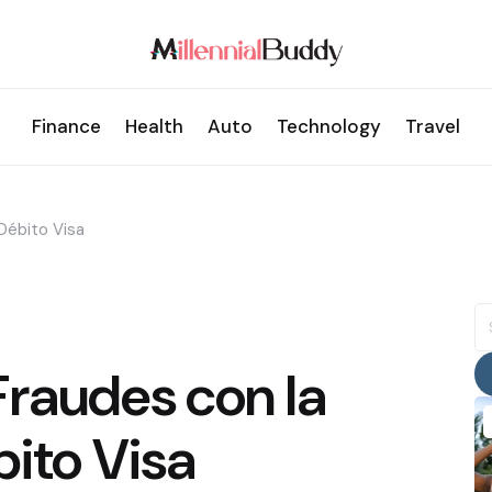
Finance
Health
Auto
Technology
Travel
Débito Visa
S
fo
Fraudes con la
bito Visa