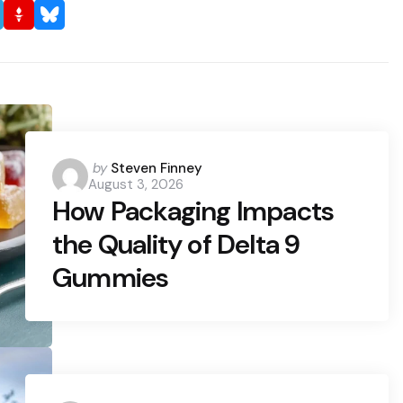
Posted
by
Steven Finney
August 3, 2026
by
How Packaging Impacts
the Quality of Delta 9
Gummies