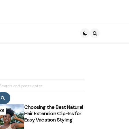
Search
earch
r:
Search
Choosing the Best Natural
01
Hair Extension Clip-Ins for
Easy Vacation Styling